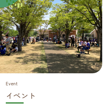
2026/06/05
お知らせ
開成山公園の花壇再利用について
2026/05/21
お知らせ
「開成山.ichi（ドットイチ） メインビジュ
アル募集」のお知らせ
2026/05/18
リリース
SIMOKU LIFESTYLE MARCHE 開催のお
知らせ
Event
イベント
2026/05/11
リリース