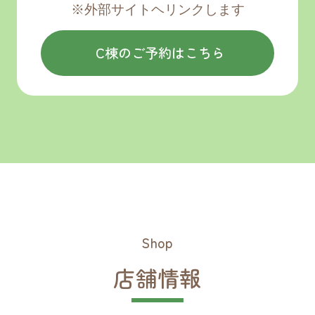
※外部サイトヘリンクします
2025/09/01
お知らせ
「FLATWHITE COFFEE FACTORY」営業
C棟のご予約はこちら
時間の変更について
2025/08/27
リリース
ふくしま応援ポケモンの「ラッキー」が開
成山公園にやってくる！
2025/08/12
リリース
福島美少女図鑑10周年記念イベント「ふく
Shop
びの夏まつり」 開催のお知らせ
店舗情報
2025/07/30
お願い