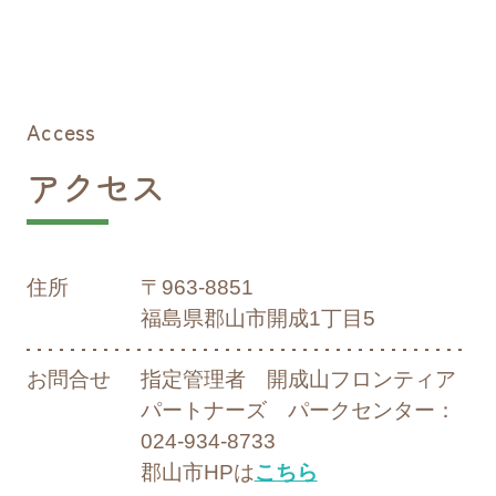
2024/07/17
お知らせ
イベント開催についての大切なお知らせ
Access
アクセス
2024/04/01
お知らせ
開成二丁目公園駐車場について
住所
〒963-8851
2024/04/01
お知らせ
福島県郡山市開成1丁目5
開成山公園内のココが新しく変わりまし
た！
お問合せ
指定管理者 開成山フロンティア
パートナーズ パークセンター：
024-934-8733
2024/04/01
リリース
郡山市HPは
こちら
2024年4月1日開成山公園のホームページを