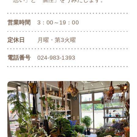
知らせ
営業時間
3：00～19：00
2025/05/19
リリース
「草むしり＆朝ごはんクラブ」開催のお知
定休日
月曜・第3火曜
らせ
電話番号
024-983-1393
2025/05/15
お知らせ
「バラ園」オープンのお知らせ
2025/05/12
リリース
「第3回 足の8020ウォーキング」開催のお
知らせ