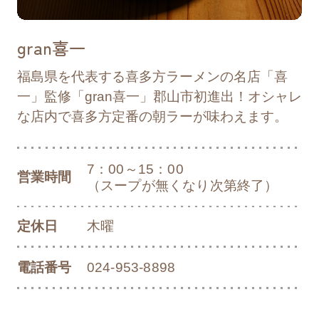
2024/08/28
お知らせ
gran喜一
郡山市制施行100周年記念「祝賀花火&100
年夜市」開催にあたっての注意事項
福島県を代表する喜多方ラーメンの名店「喜
一」監修「gran喜一」郡山市初進出！オシャレ
な店内で喜多方定番の朝ラーが味わえます。
2024/08/23
お知らせ
開成山公園西側駐車場口国道49号線ラバー
ポール設置のお知らせ
7：00～15：00
営業時間
（スープが無くなり次第終了）
2024/08/20
リリース
定休日
木曜
郡山市制施行100周年記念「祝賀花火&100
年夜市」開催のお知らせ
電話番号
024-953-8898
2024/08/16
お知らせ