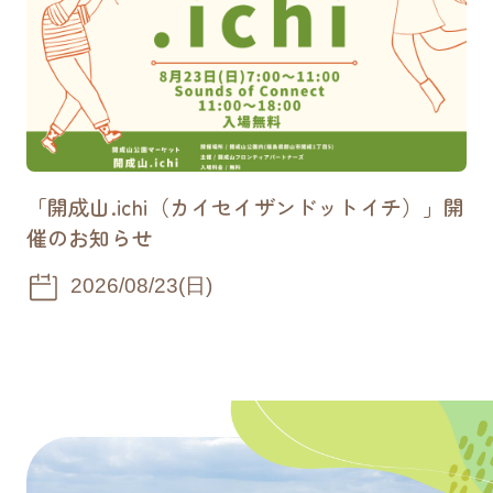
2026/01/30
お知らせ
授乳室のご案内
2026/01/28
お知らせ
「開成山.ichi（カイセイザンドットイチ）」開
休憩室への「フロアマット・本棚設置」の
催のお知らせ
お知らせ
2026/08/23(日)
2025/12/25
お知らせ
冬季期間の噴水停止について
2025/12/22
お知らせ