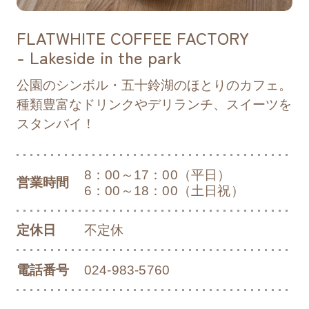
「第2回収穫祭2025in開成山公園」開催の
お知らせ
FLATWHITE COFFEE FACTORY
- Lakeside in the park
2025/07/11
お知らせ
公園のシンボル・五十鈴湖のほとりのカフェ。
C棟 多目的スペース利用料金改定のお知ら
種類豊富なドリンクやデリランチ、スイーツを
せ
スタンバイ！
2025/06/26
リリース
8：00～17：00（平日）
営業時間
6：00～18：00（土日祝）
「開成山BBQ GARDEN 」ナイトバーベキ
ューのお知らせ
定休日
不定休
2025/06/25
リリース
電話番号
024-983-5760
「gran喜一」グランドオープンのお知らせ