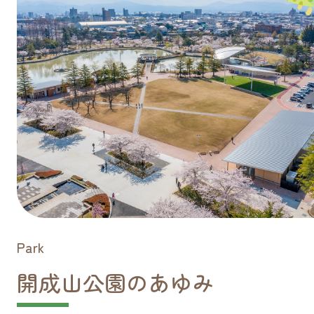
開成山公園内店舗の年末年始営業予定につ
いて
2025/12/05
お知らせ
幼児広場周辺の養生解除について
2025/12/02
お知らせ
「A HAPPY NEW DAYS 2026」開催のお
知らせ
2025/11/13
お知らせ
Park
「あなたの”好き”が物語になる フォトコン
開成山公園のあゆみ
テスト」募集締め切りのお知らせ