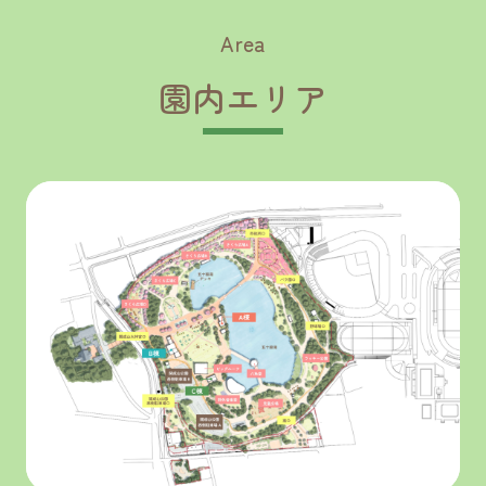
フェス 」開催のお知らせ
Area
園内エリア
2025/10/24
リリース
「あったかグルメフェス KORIYAMA」開
催のお知らせ
2025/10/20
リリース
「休憩室～Rest House」オープンのお知
らせ
2025/10/15
リリース
東北電力×aruku「くらしの秋フェス」 開
催のお知らせ