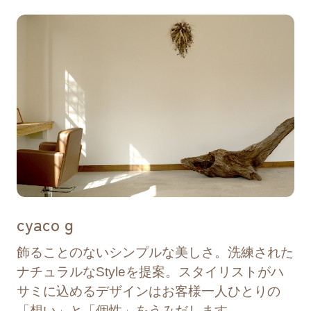
2025/06/25
リリース
「ヤマハミュージックスクール 十字屋PMS
発表会」開催のお知らせ
2025/06/09
お願い
公園ご利用時のお願い
2025/05/23
お知らせ
cyaco g
フロンティア広場芝生養生実施のお知らせ
飾ることのないシンプルな美しさ。洗練された
2025/05/21
リリース
ナチュラルなStyleを提案。スタイリストがハ
サミに込めるデザインはお客様一人ひとりの
「こおりやまスポーツフェスタ」開催のお
「想い」と「個性」をうみだします。