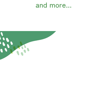
and more...
「子ども水遊びランド&マルシェ」台風接近
に伴う開催時間の変更について
2024/08/01
リリース
「水合戦グランプリin開成山公園」開催の
お知らせ
2024/08/01
リリース
「子ども水遊びランド&マルシェ」開催の
お知らせ
2024/07/31
お知らせ
開成山公園新店舗オープンのお知らせ