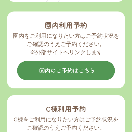
2025/10/10
リリース
園内利用予約
出張カキ小屋「牡蠣奉行」in郡山 開催のお
知らせ
園内をご利用になりたい方はご予約状況を
ご確認のうえご予約ください。
※外部サイトヘリンクします
2025/09/17
リリース
「ふくしま推しの健活フェスタ2025」 開
園内のご予約はこちら
催のお知らせ
2025/09/08
リリース
「SIMOKU LIFESTYLE MARCHE（シモク
C棟利用予約
ライフスタイルマルシェ）」 開催のお知ら
C棟をご利用になりたい方はご予約状況を
せ
ご確認のうえご予約ください。