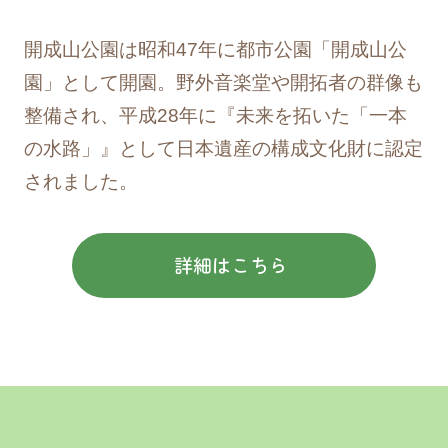
2025/11/12
お知らせ
開成山公園は昭和47年に都市公園「開成山公
開成山公園ご利用に関するアンケート
園」として開園。野外音楽堂や開拓者の群像も
整備され、平成28年に『未来を拓いた「一本
2025/11/10
お知らせ
の水路」』として日本遺産の構成文化財に認定
「フロンティア広場」芝生養生実施のお知
されました。
らせ
詳細はこちら
2025/11/06
リリース
「開成山.ichi（カイセイザンドットイ
チ）」開催のお知らせ
2025/11/04
リリース
ツクイ＆そよ風「ライフミュージックケア