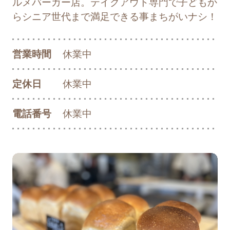
ルメバーガー店。テイクアウト専門で子どもか
らシニア世代まで満足できる事まちがいナシ！
「sans nom market×memoRe」開催のお
知らせ
営業時間
休業中
2025/02/19
お知らせ
定休日
休業中
開成山公園内出展店舗に関するアンケート
電話番号
休業中
2025/02/13
お知らせ
出張カキ小屋「牡蠣奉行」in郡山 開催開始
日変更のお知らせ
2025/01/22
リリース
「HIROKIYA Bread＆Coffee」グランドオ
ープンのお知らせ