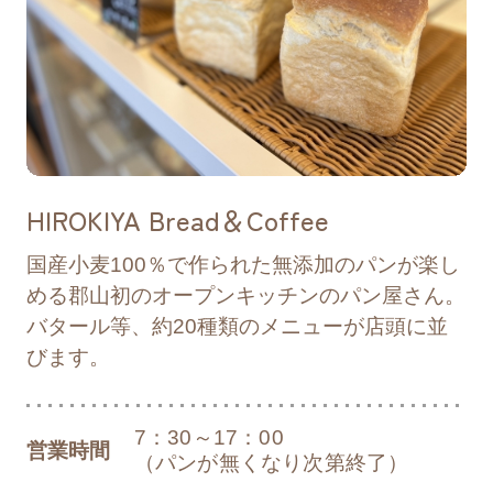
2025/01/09
お知らせ
開成山公園内テナントの営業時間等の変更
について
HIROKIYA Bread＆Coffee
2024/12/25
お知らせ
開成山公園内店舗の年末年始営業予定につ
国産小麦100％で作られた無添加のパンが楽し
いて
める郡山初のオープンキッチンのパン屋さん。
バタール等、約20種類のメニューが店頭に並
びます。
2024/12/03
お知らせ
開成山公園ご利用に関するアンケート
7：30～17：00
営業時間
（パンが無くなり次第終了）
2024/11/27
お願い