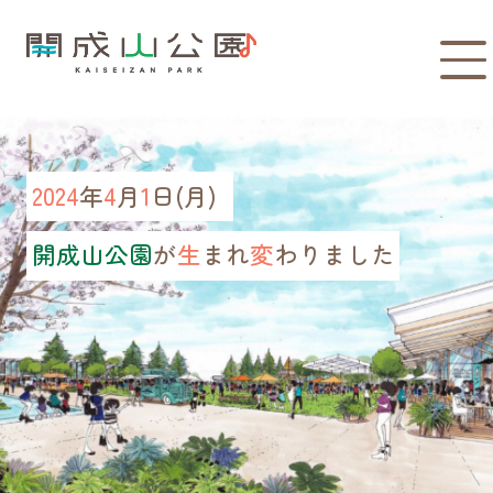
2024
年
4
月
1
日(月)
開成山公園
が
生
まれ
変
わりました