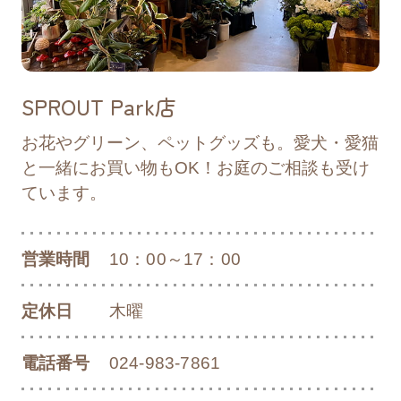
2025/04/28
リリース
「開成山パークフェス2025」開催のお知
らせ
SPROUT Park店
2025/04/23
お知らせ
お花やグリーン、ペットグッズも。愛犬・愛猫
第32回郡山シティーマラソン大会開催に伴
と一緒にお買い物もOK！お庭のご相談も受け
う交通規制について
ています。
2025/04/22
リリース
営業時間
10：00～17：00
「ふくしまラーメンワールド」開催のお知
らせ
定休日
木曜
電話番号
024-983-7861
2025/03/27
リリース
「POPUP STORE」開催のお知らせ