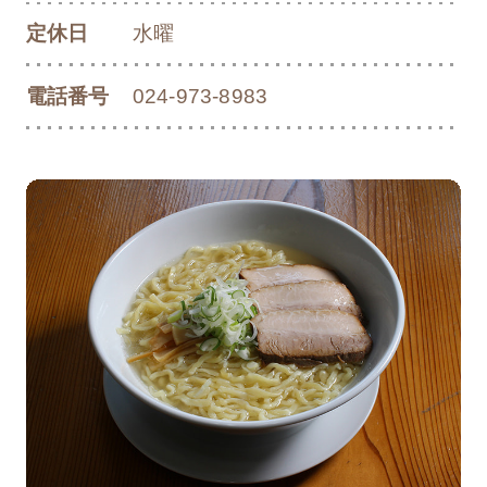
「歩きスマホ」は危険です
定休日
水曜
電話番号
024-973-8983
2024/11/01
お知らせ
公園施設工事のお知らせ
2024/09/04
お知らせ
「風とロック芋煮会2024」イベント開催に
あたってのお知らせとお願い
2024/08/29
お知らせ
郡山市制施行100周年記念「祝賀花火&100
年夜市」順延のお知らせ