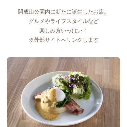
公園ご利用時の熱中症対策のお願い
開成山公園内に新たに誕生したお店。
グルメやライフスタイルなど
2025/07/29
お知らせ
楽しみ方いっぱい！
「HIROKIYA Bread＆Coffee」営業時間の
※外部サイトへリンクします
変更について
2025/07/24
お知らせ
ヨーク開成山スタジアム 福島レッドホープス
VS群馬ダイヤモンドペガサス公式戦開催と
イニング間打ち上げ花火に伴う公園内エリア
規制について
2025/07/14
リリース