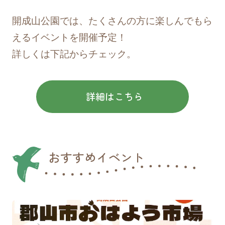
「バラ園」オープンのお知らせ
開成山公園では、たくさんの方に楽しんでもら
2026/05/08
リリース
えるイベントを開催予定！
詳しくは下記からチェック。
第11回郡山あおぞらマラソン大会に伴うお
知らせとお願い
詳細はこちら
2026/04/22
お知らせ
4/29（水・祝）に「第33回郡山シティーマ
ラソン大会」開催に伴う交通規制について
おすすめイベント
2026/03/18
お知らせ
お花見を楽しむ皆さまへのお願い