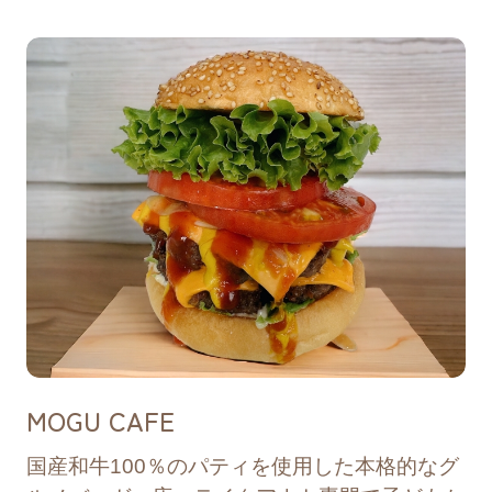
2025/03/18
お知らせ
「開成山BBQGARDEN」営業開始のお知
らせ
2025/03/18
リリース
開成山公園リニューアル1周年記念「さくら
音楽祭2025」開催のお知らせ
2025/02/26
お知らせ
MOGU CAFE
「MOGU CAFE」営業時間の変更について
国産和牛100％のパティを使用した本格的なグ
2025/02/21
リリース